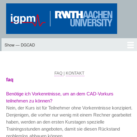
Skip
to
main
content
Show — DGCAD
DGCAD
Home
Kursangebot
Videos
Schülerinnen und Schüler
Ziele
Voraussetzungen
FAQ / Kontakt
Anmeldung
Login
FAQ
|
KONTAKT
faq
Benötige ich Vorkenntnisse, um an dem CAD-Vorkurs
teilnehmen zu können?
Nein, der Kurs ist für Teilnehmer ohne Vorkenntnisse konzipiert.
Denjenigen, die vorher nur wenig mit einem Rechner gearbeitet
haben, werden an den ersten Kurstagen spezielle
Trainingsstunden angeboten, damit sie diesen Rückstand
problemlos abbauen können.