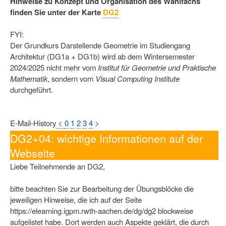
Hinweise zu Konzept und Organisation des Wahlfachs
finden Sie unter der Karte
DG2
FYI:
Der Grundkurs Darstellende Geometrie im Studiengang
Architektur (DG1a + DG1b) wird ab dem Wintersemester
2024/2025 nicht mehr vom
Institut für Geometrie und Praktische
Mathematik
, sondern vom
Visual Computing Institute
durchgeführt.
E-Mail-History
<
0
1
2
3
4
>
DG2+04: wichtige Informationen auf der
Webseite
Liebe Teilnehmende an DG2,
bitte beachten Sie zur Bearbeitung der Übungsblöcke die
jeweiligen Hinweise, die ich auf der Seite
https://elearning.igpm.rwth-aachen.de/dg/dg2 blockweise
aufgelistet habe. Dort werden auch Aspekte geklärt, die durch