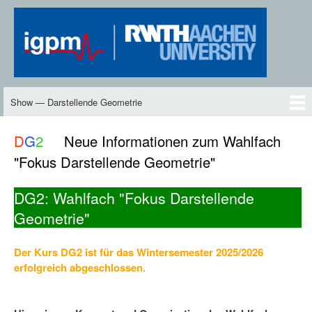
Skip
to
main
content
Show — Darstellende Geometrie
Darstellende
Geometrie
DG2
Neues
Inhalte
Skript
Vorlesungen
Übungen
DG-TV
DG2-TV
Downloads
Personen
D
G
2
Neue Informationen zum Wahlfach
"Fokus Darstellende Geometrie"
DG2: Wahlfach "Fokus Darstellende
Geometrie"
Der Kurs DG2 ist für das Wintersemester 2025/2026
erfolgreich abgeschlossen.