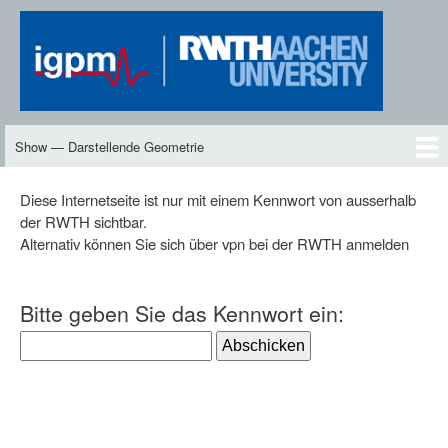
Skip
to
main
content
Show — Darstellende Geometrie
Darstellende
Geometrie
DG2
Neues
Inhalte
Skript
Vorlesungen
Übungen
DG-TV
DG2-TV
Downloads
Personen
Diese Internetseite ist nur mit einem Kennwort von ausserhalb
der RWTH sichtbar.
Alternativ können Sie sich über vpn bei der RWTH anmelden
Bitte geben Sie das Kennwort ein: