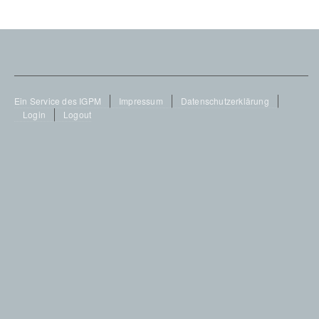
Footer
Ein Service des IGPM
Impressum
Datenschutzerklärung
Login
Logout