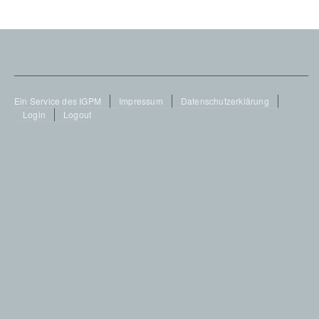
Footer
Ein Service des IGPM
Impressum
Datenschutzerklärung
Login
Logout