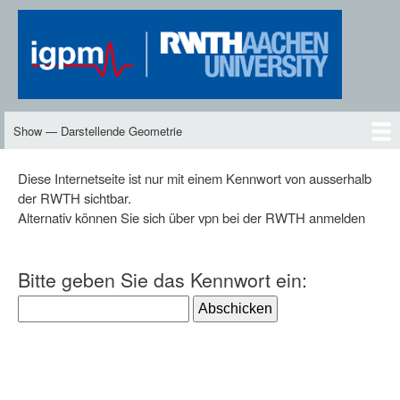
Skip
to
main
content
Show — Darstellende Geometrie
Darstellende
Geometrie
DG2
Neues
Inhalte
Skript
Vorlesungen
Übungen
DG-TV
DG2-TV
Downloads
Personen
Diese Internetseite ist nur mit einem Kennwort von ausserhalb
der RWTH sichtbar.
Alternativ können Sie sich über vpn bei der RWTH anmelden
Bitte geben Sie das Kennwort ein: