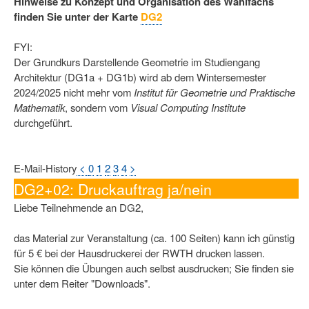
Hinweise zu Konzept und Organisation des Wahlfachs
finden Sie unter der Karte
DG2
FYI:
Der Grundkurs Darstellende Geometrie im Studiengang
Architektur (DG1a + DG1b) wird ab dem Wintersemester
2024/2025 nicht mehr vom
Institut für Geometrie und Praktische
Mathematik
, sondern vom
Visual Computing Institute
durchgeführt.
E-Mail-History
<
0
1
2
3
4
>
DG2+02: Druckauftrag ja/nein
Liebe Teilnehmende an DG2,
das Material zur Veranstaltung (ca. 100 Seiten) kann ich günstig
für 5 € bei der Hausdruckerei der RWTH drucken lassen.
Sie können die Übungen auch selbst ausdrucken; Sie finden sie
unter dem Reiter "Downloads".