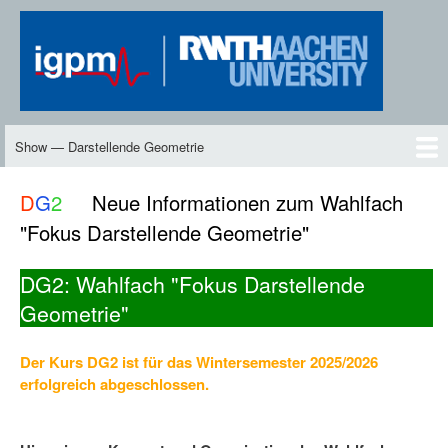
Skip
to
main
content
Show — Darstellende Geometrie
Darstellende
Geometrie
DG2
Neues
Inhalte
Skript
Vorlesungen
Übungen
DG-TV
DG2-TV
Downloads
Personen
D
G
2
Neue Informationen zum Wahlfach
"Fokus Darstellende Geometrie"
DG2: Wahlfach "Fokus Darstellende
Geometrie"
Der Kurs DG2 ist für das Wintersemester 2025/2026
erfolgreich abgeschlossen.