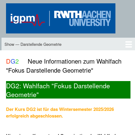
Skip
to
main
content
Show — Darstellende Geometrie
Darstellende
Geometrie
DG2
Neues
Inhalte
Skript
Vorlesungen
Übungen
DG-TV
DG2-TV
Downloads
Personen
D
G
2
Neue Informationen zum Wahlfach
"Fokus Darstellende Geometrie"
DG2: Wahlfach "Fokus Darstellende
Geometrie"
Der Kurs DG2 ist für das Wintersemester 2025/2026
erfolgreich abgeschlossen.