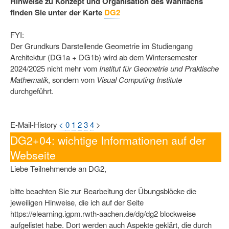
Hinweise zu Konzept und Organisation des Wahlfachs
finden Sie unter der Karte
DG2
FYI:
Der Grundkurs Darstellende Geometrie im Studiengang
Architektur (DG1a + DG1b) wird ab dem Wintersemester
2024/2025 nicht mehr vom
Institut für Geometrie und Praktische
Mathematik
, sondern vom
Visual Computing Institute
durchgeführt.
E-Mail-History
<
0
1
2
3
4
>
DG2+04: wichtige Informationen auf der
Webseite
Liebe Teilnehmende an DG2,
bitte beachten Sie zur Bearbeitung der Übungsblöcke die
jeweiligen Hinweise, die ich auf der Seite
https://elearning.igpm.rwth-aachen.de/dg/dg2 blockweise
aufgelistet habe. Dort werden auch Aspekte geklärt, die durch