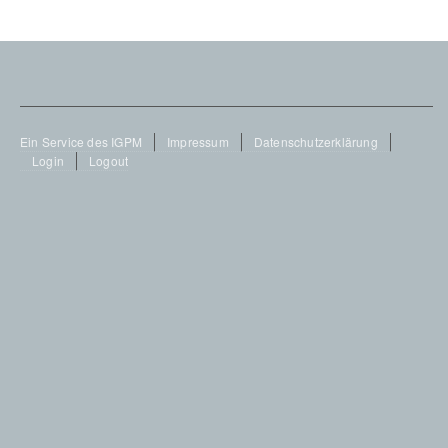
Footer
Ein Service des IGPM
Impressum
Datenschutzerklärung
Login
Logout