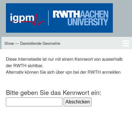
Skip
to
main
content
Show — Darstellende Geometrie
Darstellende
Geometrie
DG2
Neues
Inhalte
Skript
Vorlesungen
Übungen
DG-TV
DG2-TV
Downloads
Personen
Diese Internetseite ist nur mit einem Kennwort von ausserhalb
der RWTH sichtbar.
Alternativ können Sie sich über vpn bei der RWTH anmelden
Bitte geben Sie das Kennwort ein: