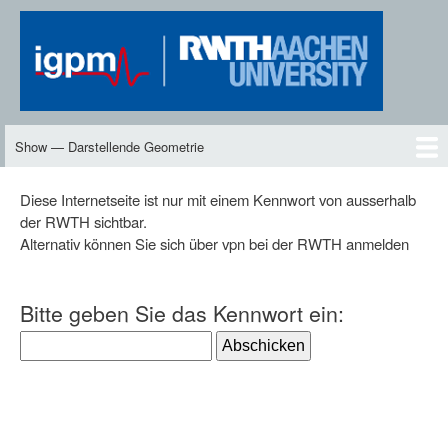
Skip
to
main
content
Show — Darstellende Geometrie
Darstellende
Geometrie
DG2
Neues
Inhalte
Skript
Vorlesungen
Übungen
DG-TV
DG2-TV
Downloads
Personen
Diese Internetseite ist nur mit einem Kennwort von ausserhalb
der RWTH sichtbar.
Alternativ können Sie sich über vpn bei der RWTH anmelden
Bitte geben Sie das Kennwort ein: