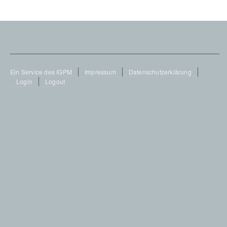
Footer
Ein Service des IGPM
Impressum
Datenschutzerklärung
Login
Logout