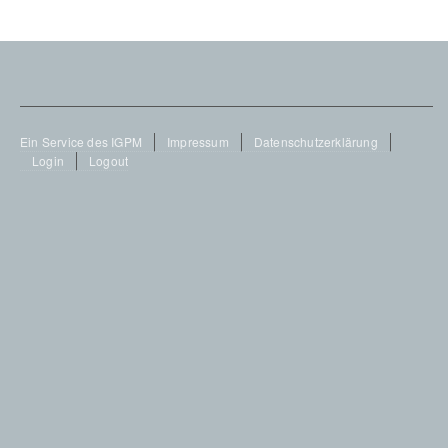
Footer
Ein Service des IGPM
Impressum
Datenschutzerklärung
Login
Logout