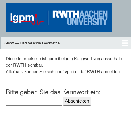
Skip
to
main
content
Show — Darstellende Geometrie
Darstellende
Geometrie
DG2
Neues
Inhalte
Skript
Vorlesungen
Übungen
DG-TV
DG2-TV
Downloads
Personen
Diese Internetseite ist nur mit einem Kennwort von ausserhalb
der RWTH sichtbar.
Alternativ können Sie sich über vpn bei der RWTH anmelden
Bitte geben Sie das Kennwort ein: