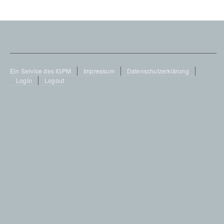
Footer
Ein Service des IGPM
Impressum
Datenschutzerklärung
Login
Logout