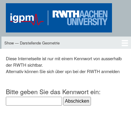
Skip
to
main
content
Show — Darstellende Geometrie
Darstellende
Geometrie
DG2
Neues
Inhalte
Skript
Vorlesungen
Übungen
DG-TV
DG2-TV
Downloads
Personen
Diese Internetseite ist nur mit einem Kennwort von ausserhalb
der RWTH sichtbar.
Alternativ können Sie sich über vpn bei der RWTH anmelden
Bitte geben Sie das Kennwort ein: