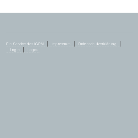
Footer
Ein Service des IGPM
Impressum
Datenschutzerklärung
Login
Logout