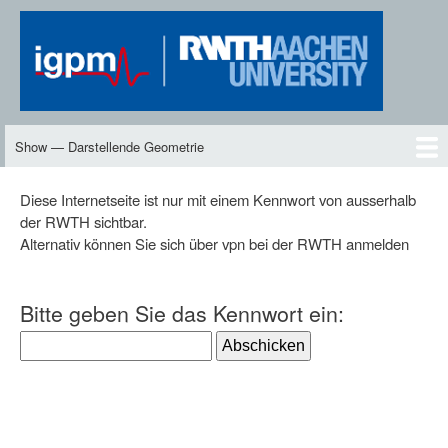
Skip
to
main
content
Show — Darstellende Geometrie
Darstellende
Geometrie
DG2
Neues
Inhalte
Skript
Vorlesungen
Übungen
DG-TV
DG2-TV
Downloads
Personen
Diese Internetseite ist nur mit einem Kennwort von ausserhalb
der RWTH sichtbar.
Alternativ können Sie sich über vpn bei der RWTH anmelden
Bitte geben Sie das Kennwort ein: