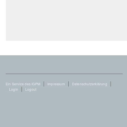
Footer
Ein Service des IGPM
Impressum
Datenschutzerklärung
Login
Logout