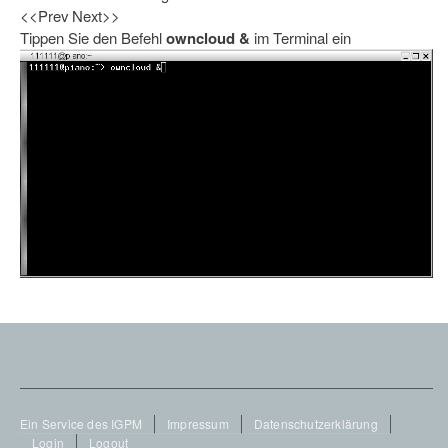
<<Prev
Next>>
Tippen Sie den Befehl
owncloud &
im Terminal ein
Footer
Ein Service des IGPM
Impressum
Datenschutzerklärung
Login
Logout