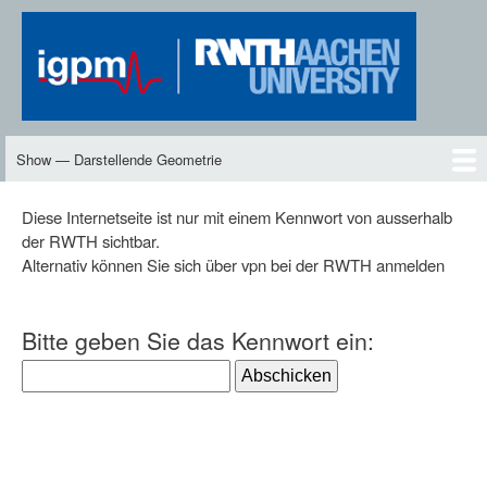
Skip
to
main
content
Show — Darstellende Geometrie
Darstellende
Geometrie
DG2
Neues
Inhalte
Skript
Vorlesungen
Übungen
DG-TV
DG2-TV
Downloads
Personen
Diese Internetseite ist nur mit einem Kennwort von ausserhalb
der RWTH sichtbar.
Alternativ können Sie sich über vpn bei der RWTH anmelden
Bitte geben Sie das Kennwort ein: