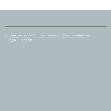
Footer
Ein Service des IGPM
Impressum
Datenschutzerklärung
Login
Logout